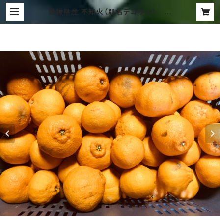
愛媛県産 不知火（別名デコポン） 家
庭用 5Kg（発送サイズ80） | 木田柑
橘農園