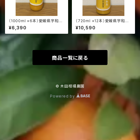
（1000ml ×6本）愛媛県宇和島
（720ml ×12本）愛媛県宇和島
産:南柑20号:本物の100％みか
産:南柑20号:本物の100％みか
¥6,390
¥10,590
んジュース（発送サイズ100）
んジュース（発送サイズ120）
商品一覧に戻る
© 木田柑橘農園
Powered by