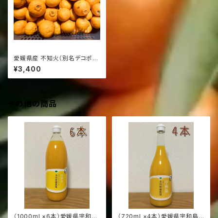
愛媛県産 不知火（別名デコポ
ン） 家庭用 10Kg（発送サイズ
¥3,400
100）
その他の商品
（1000ml ×6本）愛媛県宇和島
（720ml ×4本）愛媛県宇和島