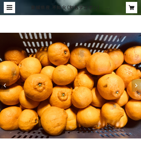
愛媛県産 不知火（別名デコポン） 家
庭用 10Kg（発送サイズ100） | 木田
柑橘農園