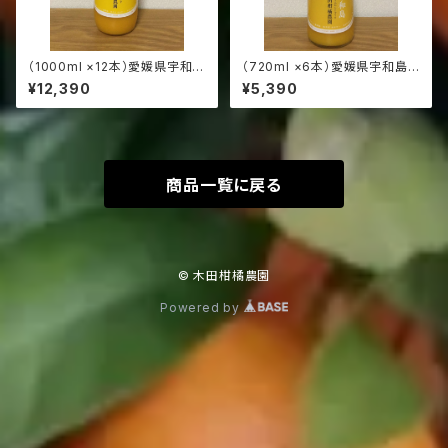
（1000ml ×12本）愛媛県宇和島
（720ml ×6本）愛媛県宇和島
産:南柑20号:本物の100％みか
産:南柑20号:本物の100％みか
¥12,390
¥5,390
んジュース（発送サイズ140）
んジュース（発送サイズ100）
商品一覧に戻る
© 木田柑橘農園
Powered by